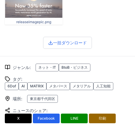
releaseimagepic.png
一括ダウンロード
ジャンル
:
ネット・IT
BtoB・ビジネス
タグ
:
6Dof
AI
MATRIX
メタバース
メタリアル
人工知能
場所
:
東京都千代田区
ニュースのシェア
:
X
Facebook
LINE
印刷