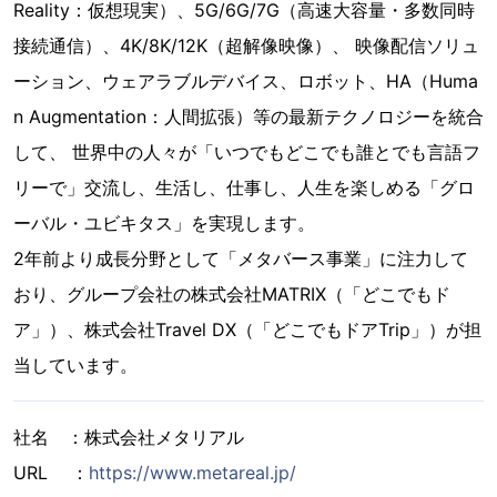
Reality：仮想現実）、5G/6G/7G（高速大容量・多数同時
接続通信）、4K/8K/12K（超解像映像）、 映像配信ソリュ
ーション、ウェアラブルデバイス、ロボット、HA（Huma
n Augmentation：人間拡張）等の最新テクノロジーを統合
して、 世界中の人々が「いつでもどこでも誰とでも言語フ
リーで」交流し、生活し、仕事し、人生を楽しめる「グロ
ーバル・ユビキタス」を実現します。
2年前より成長分野として「メタバース事業」に注力して
おり、グループ会社の株式会社MATRIX（「どこでもド
ア」）、株式会社Travel DX（「どこでもドアTrip」）が担
当しています。
社名 ：株式会社メタリアル
URL ：
https://www.metareal.jp/