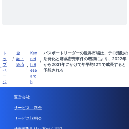
ト
金
Ken
パスポートリーダーの世界市場は、テロ活動の
ッ
/
融・
net
活発化と麻薬密売事件の増加により、2022年
/
プ
経済
h R
から2031年にかけて年平均12%で成長すると
/
ペ
ese
予想される
ー
arc
ジ
h
運営会社
サービス・料金
サービス説明会
特定商取引法に基づく表記