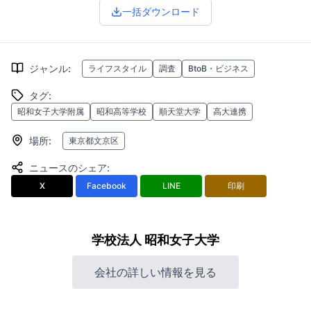
一括ダウンロード
ジャンル
:
ライフスタイル
調査
BtoB・ビジネス
タグ
:
昭和女子大学附属
昭和高等学校
順天堂大学
高大連携
場所
:
東京都文京区
ニュースのシェア
:
X
Facebook
LINE
印刷
学校法人 昭和女子大学
会社の詳しい情報を見る