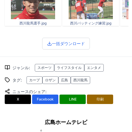
西川龍馬選手.jpg
西川バッティング練習.jpg
一括ダウンロード
ジャンル
:
スポーツ
ライフスタイル
エンタメ
タグ
:
カープ
ロザン
広島
西川龍馬
ニュースのシェア
:
X
Facebook
LINE
印刷
広島ホームテレビ