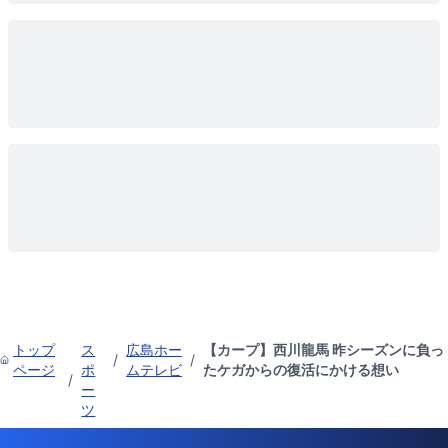
トップ
ス
広島ホー
【カープ】西川龍馬 昨シーズンに負っ
/
/
ページ
ポ
ムテレビ
たケガからの復活にかける想い
/
ー
ツ