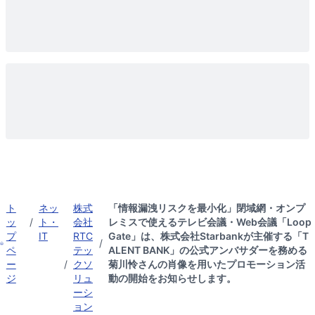
ト
ネッ
株式
「情報漏洩リスクを最小化」閉域網・オンプ
ッ
/
ト・
会社
レミスで使えるテレビ会議・Web会議「Loop
プ
IT
RTC
Gate」は、株式会社Starbankが主催する「T
/
ペ
テッ
ALENT BANK」の公式アンバサダーを務める
ー
/
クソ
菊川怜さんの肖像を用いたプロモーション活
ジ
リュ
動の開始をお知らせします。
ーシ
ョン