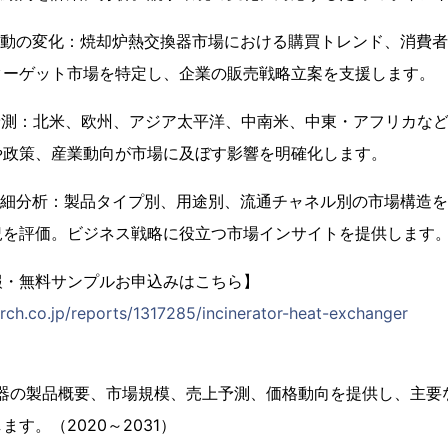
行動の変化：焼却炉熱交換器市場における購買トレンド、消費
ターゲット市場を特定し、企業の販売戦略立案を支援します。
予測：北米、欧州、アジア太平洋、中南米、中東・アフリカな
や政策、産業動向が市場に及ぼす影響を明確化します。
詳細分析：製品タイプ別、用途別、流通チャネル別の市場構造
況を評価。ビジネス戦略に役立つ市場インサイトを提供します
報・無料サンプルお申込みはこちら】
rch.co.jp/reports/1317285/incinerator-heat-exchanger
換器の製品概要、市場規模、売上予測、価格動向を提供し、主要
す。（2020～2031）