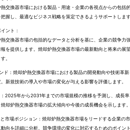
炉熱交換器市場における製品・用途・企業の各視点からの包括
を把握し、最適なビジネス戦略を策定できるようサポートしま
ポイント：
炉熱交換器市場の包括的なデータと分析を基に、企業の競争力
情報を提供します。焼却炉熱交換器市場の最新動向と将来の展
ます。
レンド：焼却炉熱交換器市場における製品の開発動向や技術革
定。新規技術の導入や市場の変化が与える影響を評価します。
測：2025年から2031年までの市場規模の推移を予測し、成長率
。焼却炉熱交換器市場の拡大傾向や今後の成長機会を示します
略と市場ポジション：焼却炉熱交換器市場をリードする企業の
収動向を詳細に分析。競争環境の変化に対応するためのポイン