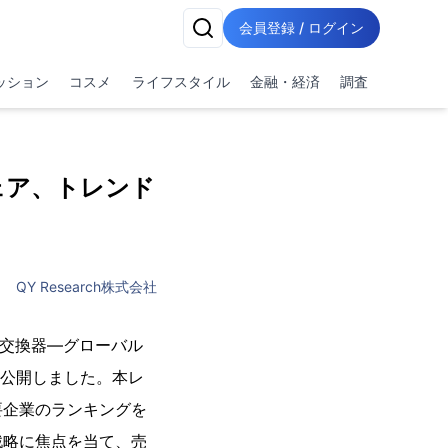
会員登録 / ログイン
ッション
コスメ
ライフスタイル
金融・経済
調査
ェア、トレンド
QY Research株式会社
炉熱交換器―グローバル
を公開しました。本レ
要企業のランキングを
戦略に焦点を当て、売