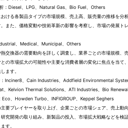
esel、LPG、Natural Gas、Bio Fuel、Others
における各製品タイプの市場規模、売上高、販売量の推移を分
す。また、価格変動や技術革新の影響を考察し、市場の発展ト
rial、Medical、Municipal、Others
炉熱交換器の需要動向を詳しく調査し、業界ごとの市場規模、
ごとの市場拡大の可能性や主要な消費者層の変化に焦点を当て
供します。
er8、Cain Industries、Addfield Environmental Syste
at、Kelvion Thermal Solutions、ATI Industries、Bio Renew
x Eco、Howden Turbo、INFIGROUP、Keppel Seghers
の主要プレイヤーを取り上げ、企業ごとの市場シェア、売上動
、研究開発の取り組み、新製品の投入、市場拡大戦略などを検
します。