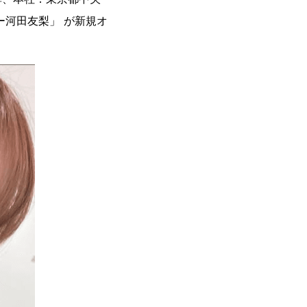
ー河田友梨」 が新規オ