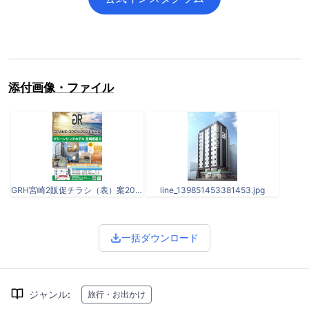
添付画像・ファイル
GRH宮崎2販促チラシ（表）案201221.jpg
line_139851453381453.jpg
一括ダウンロード
ジャンル
:
旅行・お出かけ