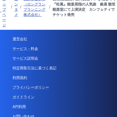
ッ
ン
（ロングラン
『松風』能楽屈指の人気曲 銀座 観世
/
/
/
プ
タ
プランニング
能楽堂にて上演決定 カンフェティで
ペ
メ
株式会社）
チケット発売
ー
ジ
運営会社
サービス・料金
サービス説明会
特定商取引法に基づく表記
利用規約
プライバシーポリシー
ガイドライン
API利用
お問い合わせ