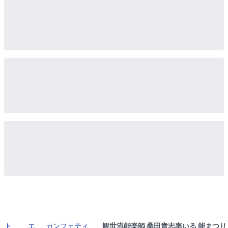
ト
エ
カンフェティ
観世流能楽師 桑田貴志率いる 能まつり