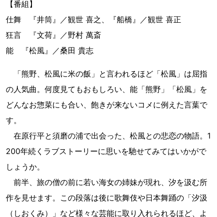
【番組】
仕舞 『井筒』／観世 喜之、『船橋』／観世 喜正
狂言 『文荷』／野村 萬斎
能 『松風』／桑田 貴志
「熊野、松風に米の飯」と言われるほど「松風」は屈指
の人気曲。何度見てもおもしろい、能「熊野」「松風」を
どんなお惣菜にも合い、飽きが来ないコメに例えた言葉で
す。
在原行平と須磨の浦で出会った、松風との悲恋の物語。1
200年続くラブストーリーに思いを馳せてみてはいかがで
しょうか。
前半、旅の僧の前に若い海女の姉妹が現れ、汐を汲む所
作を見せます。この段落は後に歌舞伎や日本舞踊の「汐汲
（しおくみ）」など様々な芸能に取り入れられるほど、よ