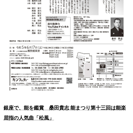
銀座で、能を鑑賞 桑田貴志 能まつり第十三回は能楽
屈指の人気曲「松風」