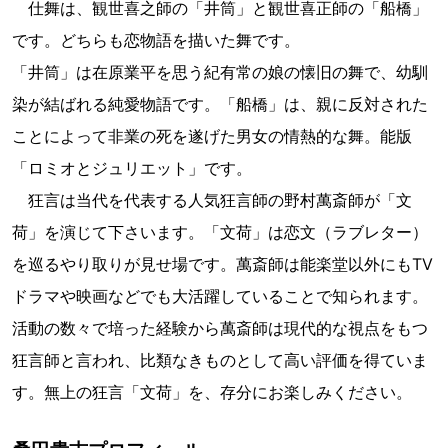
仕舞は、観世喜之師の「井筒」と観世喜正師の「船橋」
です。どちらも恋物語を描いた舞です。
「井筒」は在原業平を思う紀有常の娘の懐旧の舞で、幼馴
染が結ばれる純愛物語です。「船橋」は、親に反対された
ことによって非業の死を遂げた男女の情熱的な舞。能版
「ロミオとジュリエット」です。
狂言は当代を代表する人気狂言師の野村萬斎師が「文
荷」を演じて下さいます。「文荷」は恋文（ラブレター）
を巡るやり取りが見せ場です。萬斎師は能楽堂以外にもTV
ドラマや映画などでも大活躍していることで知られます。
活動の数々で培った経験から萬斎師は現代的な視点をもつ
狂言師と言われ、比類なきものとして高い評価を得ていま
す。無上の狂言「文荷」を、存分にお楽しみください。