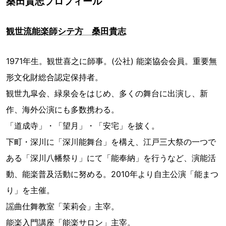
桑田貴志プロフィール
観世流能楽師シテ方 桑田貴志
1971年生。観世喜之に師事。(公社) 能楽協会会員。重要無
形文化財総合認定保持者。
観世九皐会、緑泉会をはじめ、多くの舞台に出演し、新
作、海外公演にも多数携わる。
「道成寺」・「望月」・「安宅」を披く。
下町・深川に「深川能舞台」を構え、江戸三大祭の一つで
ある「深川八幡祭り」にて「能奉納」を行うなど、演能活
動、能楽普及活動に努める。2010年より自主公演「能まつ
り」を主催。
謡曲仕舞教室「茉莉会」主宰。
能楽入門講座「能楽サロン」主宰。