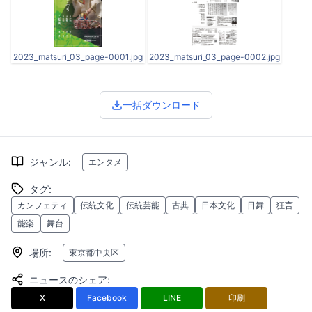
2023_matsuri_03_page-0001.jpg
2023_matsuri_03_page-0002.jpg
一括ダウンロード
ジャンル
:
エンタメ
タグ
:
カンフェティ
伝統文化
伝統芸能
古典
日本文化
日舞
狂言
能楽
舞台
場所
:
東京都中央区
ニュースのシェア
:
X
Facebook
LINE
印刷