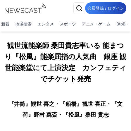
会員登録 / ログイン
新着
地域検索
エンタメ
スポーツ
アニメ・ゲーム
BtoB
観世流能楽師 桑田貴志率いる 能まつ
り『松風』能楽屈指の人気曲 銀座 観
世能楽堂にて上演決定 カンフェティ
でチケット発売
『井筒』観世 喜之・『船橋』観世 喜正・『文
荷』野村 萬斎・『松風』桑田 貴志