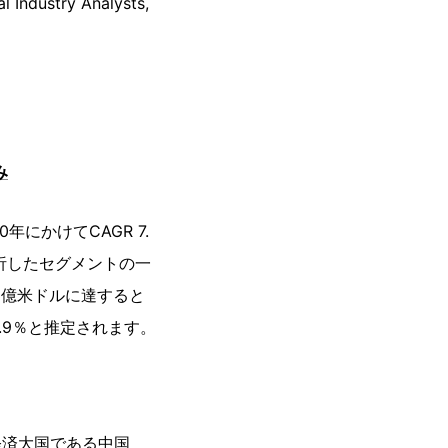
try Analysts,
み
年にかけてCAGR 7.
分析したセグメントの一
3億米ドルに達すると
.9％と推定されます。
経済大国である中国