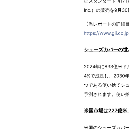
証スタンダード 4171）
Inc.）の販売を9月
【当レポートの詳細
https://www.gii.co.
シューズカバーの世界
2024年に833億米
4%で成長し、203
つである使い捨てシュ
予測されます。使い捨
米国市場は227億米
米国のシューズカバー