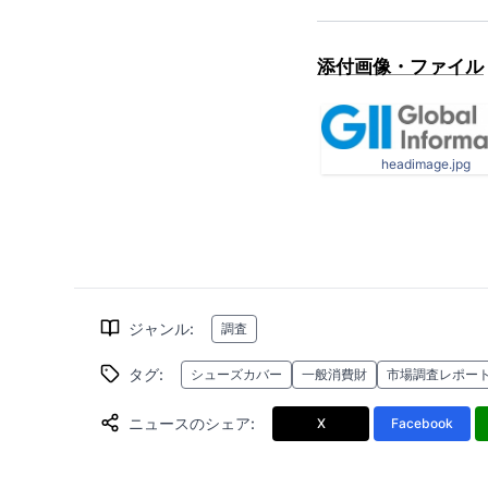
添付画像・ファイル
headimage.jpg
ジャンル
:
調査
タグ
:
シューズカバー
一般消費財
市場調査レポー
ニュースのシェア
:
X
Facebook