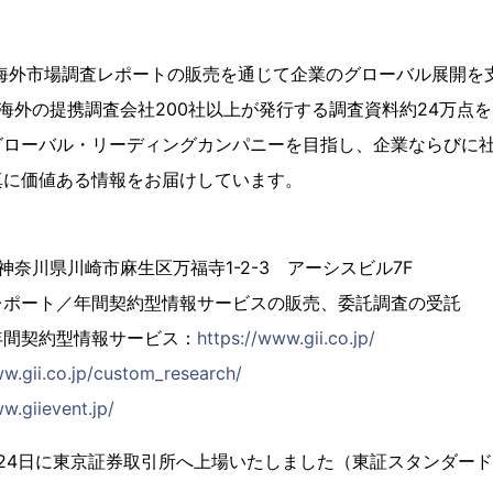
、海外市場調査レポートの販売を通じて企業のグローバル展開を
海外の提携調査会社200社以上が発行する調査資料約24万点
グローバル・リーディングカンパニーを目指し、企業ならびに
真に価値ある情報をお届けしています。
4 神奈川県川崎市麻生区万福寺1-2-3 アーシスビル7F
レポート／年間契約型情報サービスの販売、委託調査の受託
年間契約型情報サービス：
https://www.gii.co.jp/
ww.gii.co.jp/custom_research/
w.giievent.jp/
2月24日に東京証券取引所へ上場いたしました（東証スタンダード市