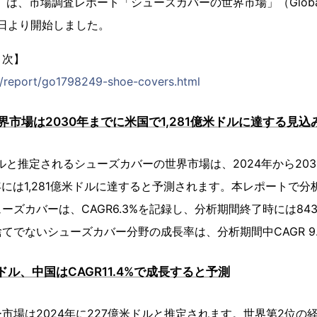
は、市場調査レポート「シューズカバーの世界市場」（Global Indus
30日より開始しました。
目次】
jp/report/go1798249-shoe-covers.html
市場は2030年までに米国で1,281億米ドルに達する見込
ドルと推定されるシューズカバーの世界市場は、2024年から2030
0年には1,281億米ドルに達すると予測されます。本レポートで
ーズカバーは、CAGR6.3%を記録し、分析期間終了時には84
てでないシューズカバー分野の成長率は、分析期間中CAGR 9
ドル、中国はCAGR11.4%で成長すると予測
市場は2024年に227億米ドルと推定されます。世界第2位の