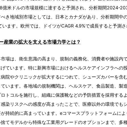
68億米ドルの市場規模に達すると予測され、分析期間2024-2030
べき地域別市場としては、日本とカナダがあり、分析期間中のC
れています。欧州では、ドイツがCAGR 4.9%で成長すると予測
ー産業の拡大を支える市場力学とは？
界市場は、衛生意識の高まり、規制の義務化、消費者や施設内
遂げています。特に新興市場におけるヘルスケアインフラへの
に病院やクリニックが拡大するにつれて、シューズカバーを含
しています。各地域の規制機関は、ヘルスケア、食品製造、製
プロトコルを施行し、組織に保護靴などの予防措置を採用する
て感染リスクへの感度が高まったことで、医療以外の環境でも
要が持続的に高まっています。eコマースプラットフォームによ
い捨てモデルから特殊な工業用グレードのオプションまで、多