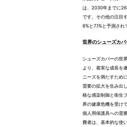
は、2030年までに2
です。その他の注目す
8%と7.1%と予測さ
世界のシューズカバ
シューズカバーの世
より、着実な成長を
ニーズを満たすため
需要の拡大を生み出
格な感染制御と衛生
界の健康危機を受け
個人用保護具への需
費者は、基本的な使