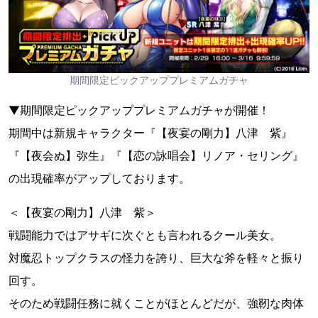
期間限定ピックアッププレミアムガチャ
▼期間限定ピックアッププレミアムガチャが開催！
期間中は新規キャラクター『【夜宴の剛力】八津 紫』
『【夜会ぬ】弥生』『【恋の詠唱会】リノア・セリング』
の出現確率がアップしております。
＜【夜宴の剛力】八津 紫＞
戦闘能力ではアサギに次ぐとも言われるクール美女。
対魔忍トップクラスの怪力を誇り、巨大な斧を軽々と振り
回す。
そのため戦闘任務に就くことがほとんどだが、強靭な肉体