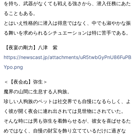
を持ち、武器がなくても戦える強さから、潜入任務にあた
ることもある。
とはいえ性格的に潜入は得意ではなく、中でも淑やかな振
る舞いを求められるシチュエーションは特に苦手である。
【夜宴の剛力】八津 紫
https://newscast.jp/attachments/uR5twbGyPnU86FuPB
Ypo.png
＜【夜会ぬ】弥生＞
魔界の山間に生息する人狗族。
珍しい人狗族のペットは社交界でも自慢になるらしく、よ
く彼が開く夜会に連れ出されては見世物にされていた。
そんな時には男も弥生を着飾らせるが、彼女を喜ばせるた
めではなく、自慢の財宝を飾り立てているだけに過ぎな