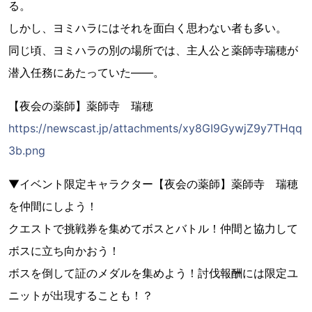
る。
しかし、ヨミハラにはそれを面白く思わない者も多い。
同じ頃、ヨミハラの別の場所では、主人公と薬師寺瑞穂が
潜入任務にあたっていた――。
【夜会の薬師】薬師寺 瑞穂
https://newscast.jp/attachments/xy8GI9GywjZ9y7THqq
3b.png
▼イベント限定キャラクター【夜会の薬師】薬師寺 瑞穂
を仲間にしよう！
クエストで挑戦券を集めてボスとバトル！仲間と協力して
ボスに立ち向かおう！
ボスを倒して証のメダルを集めよう！討伐報酬には限定ユ
ニットが出現することも！？