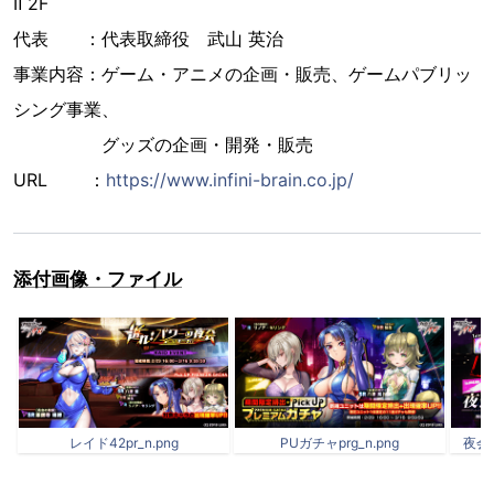
Ⅱ 2F
代表 ：代表取締役 武山 英治
事業内容：ゲーム・アニメの企画・販売、ゲームパブリッ
シング事業、
グッズの企画・開発・販売
URL ：
https://www.infini-brain.co.jp/
添付画像・ファイル
レイド42pr_n.png
PUガチャprg_n.png
夜会ロ