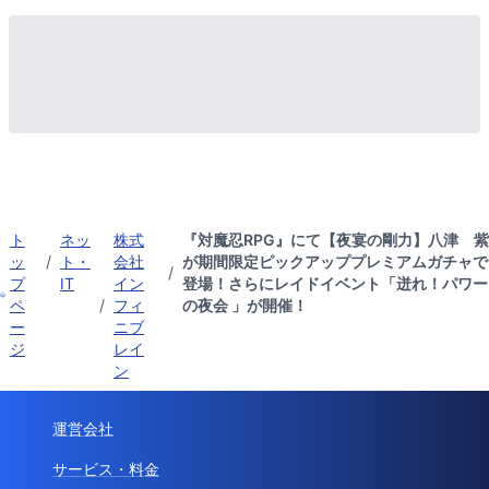
ト
ネッ
株式
『対魔忍RPG』にて【夜宴の剛力】八津 紫
ッ
/
ト・
会社
が期間限定ピックアッププレミアムガチャで
/
プ
IT
イン
登場！さらにレイドイベント「迸れ！パワー
ペ
/
フィ
の夜会 」が開催！
ー
ニブ
ジ
レイ
ン
運営会社
サービス・料金