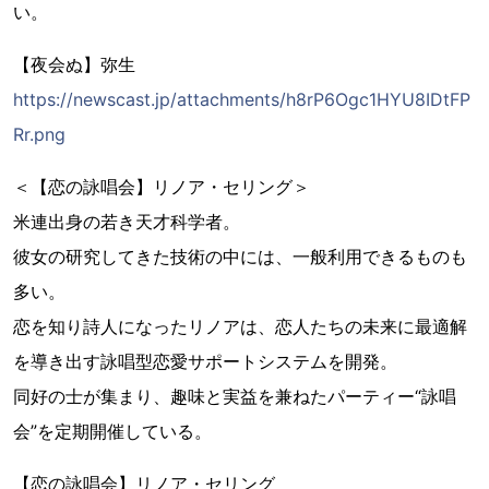
い。
【夜会ぬ】弥生
https://newscast.jp/attachments/h8rP6Ogc1HYU8IDtFP
Rr.png
＜【恋の詠唱会】リノア・セリング＞
米連出身の若き天才科学者。
彼女の研究してきた技術の中には、一般利用できるものも
多い。
恋を知り詩人になったリノアは、恋人たちの未来に最適解
を導き出す詠唱型恋愛サポートシステムを開発。
同好の士が集まり、趣味と実益を兼ねたパーティー“詠唱
会”を定期開催している。
【恋の詠唱会】リノア・セリング