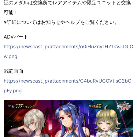
証のメダルは交換所でレアアイテムや限定ユニットと交換
可能！
※詳細についてはお知らせやヘルプをご覧ください。
ADVパート
https://newscast.jp/attachments/o0iHuZny1HZ1kVJJGjO
w.png
戦闘画面
https://newscast.jp/attachments/C4buRvUCOVtisC2bG
pFy.png