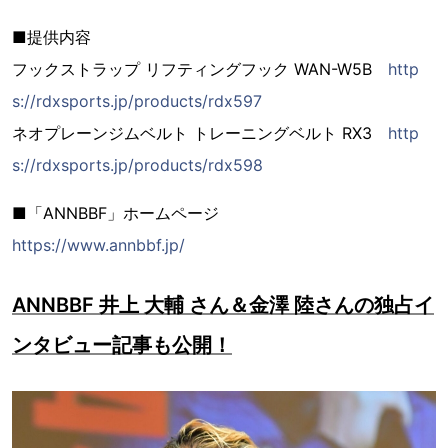
■提供内容
フックストラップ リフティングフック WAN-W5B
http
s://rdxsports.jp/products/rdx597
ネオプレーンジムベルト トレーニングベルト RX3
http
s://rdxsports.jp/products/rdx598
■「ANNBBF」ホームページ
https://www.annbbf.jp/
ANNBBF 井上 大輔 さん＆金澤 陸さんの独占イ
ンタビュー記事も公開！