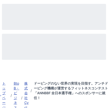
ト
Bto
株
ドーピングのない世界の実現を目指す。アンチド
ッ
B・
式
ーピング機構が運営するフィットネスコンテスト
/
プ
ビ
会
「ANNBBF 全日本選手権」へのスポンサーに就
/
ペ
ジ
/
社
任！
ー
ネ
Cy
ジ
ス
cl