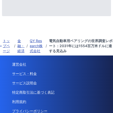
トッ
金
QY Res
電気自動車用ベアリングの世界調査レポ
プペ
/
融・
/
earch株
/
ート：2031年には1554百万米ドルに達
ージ
経済
式会社
する見込み
運営会社
サービス・料金
サービス説明会
特定商取引法に基づく表記
利用規約
プライバシーポリシー