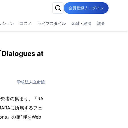
会員登録 / ログイン
ッション
コスメ
ライフスタイル
金融・経済
調査
ogues at
学校法人立命館
究者の集まり、「RA
度、RARAに所属するフェ
ons』の第1弾をWeb