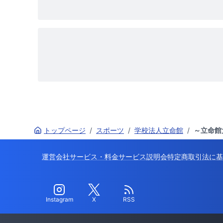
トップページ
/
スポーツ
/
学校法人立命館
/
～立命館大
運営会社
サービス・料金
サービス説明会
特定商取引法に基
Instagram
X
RSS