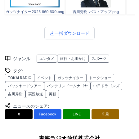
ガッツナイター2025_960_600.png
吉川秀樹_バストアップ.png
一括ダウンロード
ジャンル
:
エンタメ
旅行・お出かけ
スポーツ
タグ
:
TOKAI RADIO
イベント
ガッツナイター
トークショー
バックヤードツアー
バンテリンドームナゴヤ
中日ドラゴンズ
吉川秀樹
実況放送
英智
ニュースのシェア
:
X
Facebook
LINE
印刷
東海ラジオ放送株式会社