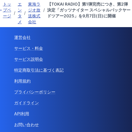
トッ
エ
東海ラ
【TOKAI RADIO】第1弾完売につき、第2弾
プペ
ン
ジオ放
/
決定「ガッツナイター スペシャルバックヤー
/
/
ージ
タ
送株式
ドツアー2025」を9月7日(日)に開催
メ
会社
運営会社
サービス・料金
サービス説明会
特定商取引法に基づく表記
利用規約
プライバシーポリシー
ガイドライン
API利用
お問い合わせ