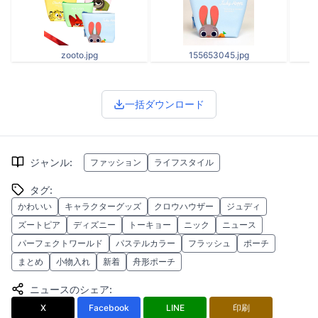
zooto.jpg
155653045.jpg
一括ダウンロード
ジャンル
:
ファッション
ライフスタイル
タグ
:
かわいい
キャラクターグッズ
クロウハウザー
ジュディ
ズートピア
ディズニー
トーキョー
ニック
ニュース
パーフェクトワールド
パステルカラー
フラッシュ
ポーチ
まとめ
小物入れ
新着
舟形ポーチ
ニュースのシェア
:
X
Facebook
LINE
印刷