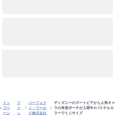
トッ
フ
パーフェク
ディズニーのズートピアから人気キャ
プペ
ァ
/
ト・ワール
/
ラの舟形ポーチが入荷中♪パステルカ
ージ
ッ
ド株式会社
ラーでミニサイズ