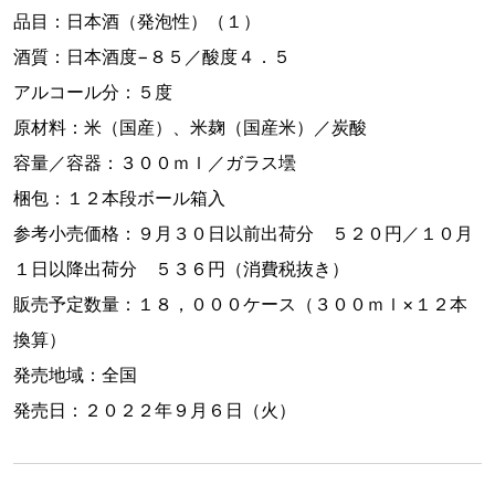
品目：日本酒（発泡性）（１）
酒質：日本酒度−８５／酸度４．５
アルコール分：５度
原材料：米（国産）、米麹（国産米）／炭酸
容量／容器：３００ｍｌ／ガラス壜
梱包：１２本段ボール箱入
参考小売価格：９月３０日以前出荷分 ５２０円／１０月
１日以降出荷分 ５３６円（消費税抜き）
販売予定数量：１８，０００ケース（３００ｍｌ×１２本
換算）
発売地域：全国
発売日：２０２２年９月６日（火）