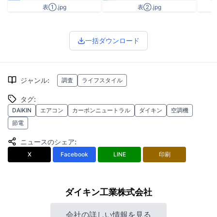
表①.jpg
表②.jpg
一括ダウンロード
ジャンル
:
調査
ライフスタイル
タグ
:
DAIKIN
エアコン
カーボンニュートラル
ダイキン
空調機
節電
ニュースのシェア
:
X
Facebook
LINE
印刷
ダイキン工業株式会社
会社の詳しい情報を見る