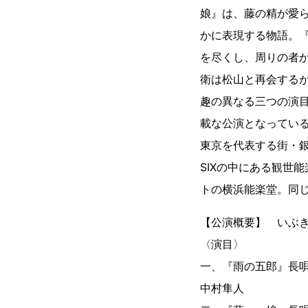
娘』は、藤の精が愛ら
かに表現する物語。
を尽くし、周りの者
衛は松山と再会する
趣の異なる三つの演
載な公演となってい
東京を代表する街・銀
SIXの中にある観世
トの横浜能楽堂。同
【公演概要】 いぶ
〈演目〉
一、『雨の五郎』長
中村隼人