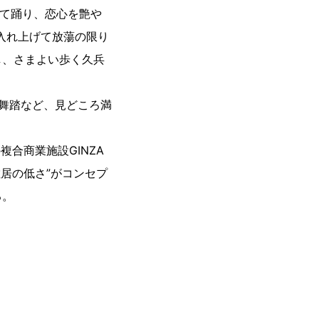
えて踊り、恋心を艶や
入れ上げて放蕩の限り
し、さまよい歩く久兵
舞踏など、見どころ満
合商業施設GINZA
居の低さ”がコンセプ
る。