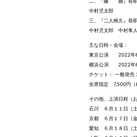
二、『藤 娘』長唄
中村児太郎
三、『二人椀久』長
中村児太郎 中村隼
主な日時・会場：
東京公演 2022年6
横浜公演 2022年6
チケット： 一般発売 2
全席指定 7,500
その他、上演日程（
石川 ６月１１日（
京都 ６月１７日（
愛知 ６月１８日（