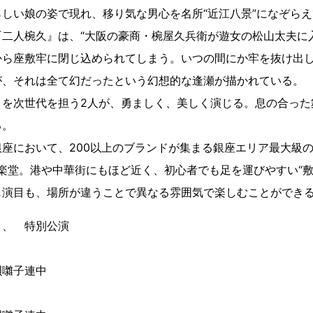
しい娘の姿で現れ、移り気な男心を名所“近江八景”になぞら
『二人椀久』は、“大阪の豪商・椀屋久兵衛が遊女の松山太夫に
から座敷牢に閉じ込められてしまう。いつの間にか牢を抜け出
が、それは全て幻だったという幻想的な逢瀬が描かれている。
目を次世代を担う2人が、勇ましく、美しく演じる。息の合った
る。
座において、200以上のブランドが集まる銀座エリア最大級の複
能楽堂。港や中華街にもほど近く、初心者でも足を運びやすい“敷
じ演目も、場所が違うことで異なる雰囲気で楽しむことができ
き、 特別公演
唄囃子連中