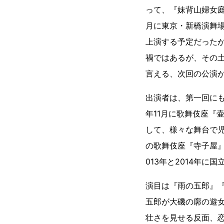
って、『妹背山婦女庭
月に東京・新橋演舞場
上演する予定だった
禍ではあるが、その
言える、次回の公演
出演者は、第一回にも
年11月に歌舞伎座『
して、様々な舞台で児
の歌舞伎座『寺子屋』
013年と2014年に
演目は『雨の五郎』
五郎が大磯の廓の遊
壮さを見せる反面、