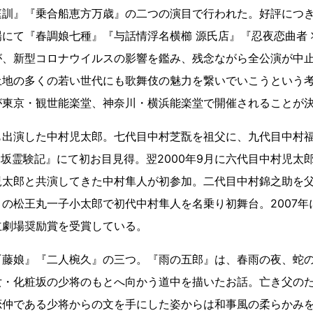
訓』『乗合船恵方万歳』の二つの演目で行われた。好評につき、
にて『春調娘七種』『与話情浮名横櫛 源氏店』『忍夜恋曲者
が、新型コロナウイルスの影響を鑑み、残念ながら全公演が中
土地の多くの若い世代にも歌舞伎の魅力を繋いでいこうという
が東京・観世能楽堂、神奈川・横浜能楽堂で開催されることが
出演した中村児太郎。七代目中村芝翫を祖父に、九代目中村福助
壷坂霊験記』にて初お目見得。翌2000年9月に六代目中村児太
太郎と共演してきた中村隼人が初参加。二代目中村錦之助を父に
の松王丸一子小太郎で初代中村隼人を名乗り初舞台。2007年
国立劇場奨励賞を受賞している。
『藤娘』『二人椀久』の三つ。『雨の五郎』は、春雨の夜、蛇
女・化粧坂の少将のもとへ向かう道中を描いたお話。亡き父の
恋仲である少将からの文を手にした姿からは和事風の柔らかみ