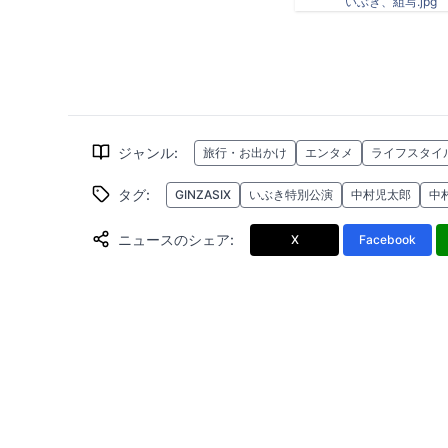
いぶき、組写.jpg
ジャンル
:
旅行・お出かけ
エンタメ
ライフスタイ
タグ
:
GINZASIX
いぶき特別公演
中村児太郎
中
ニュースのシェア
:
X
Facebook