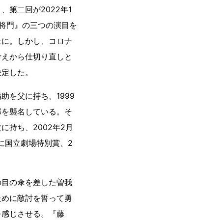
第二回が2022年1
 将門』の三つの演目を
止に。しかし、コロナ
考えから仕切り直しと
決定した。
を父に持ち、1999
郎を襲名している。そ
持ち、2002年2月
に国立劇場特別賞、2
の目の傘を差した曽我
ために敵討を誓って勇
を感じさせる。『藤