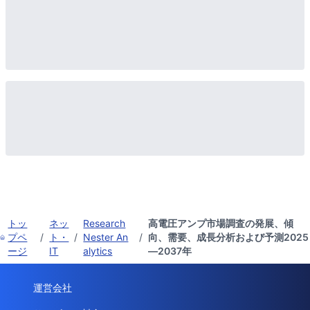
トッ
ネッ
Research
高電圧アンプ市場調査の発展、傾
プペ
/
ト・
/
Nester An
/
向、需要、成長分析および予測2025
ージ
IT
alytics
―2037年
運営会社