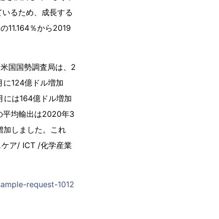
しているため、成長する
.164％から2019
と米国国勢調査局は、2
月に124億ドル増加
月には164億ドル増加
平均輸出は2020年3
ル増加しました。これ
 ICT /化学産業
sample-request-1012