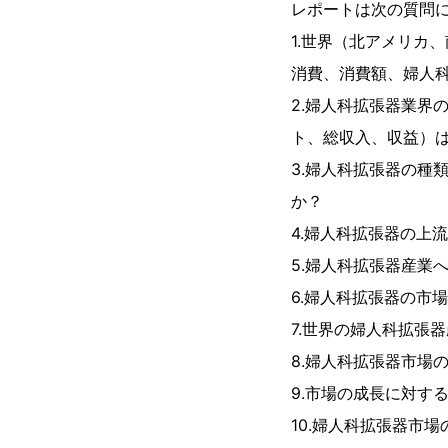
レポートは次の質問
1.世界（北アメリカ
消費、消費額、婦人
2.婦人科拡張器業界
ト、総収入、収益）
3.婦人科拡張器の種
か？
4.婦人科拡張器の上
5.婦人科拡張器産業
6.婦人科拡張器の市
7.世界の婦人科拡張
8.婦人科拡張器市場
9.市場の成長に対す
10.婦人科拡張器市