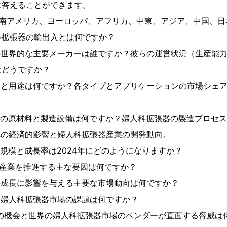
に答えることができます。
、南アメリカ、ヨーロッパ、アフリカ、中東、アジア、中国、
科拡張器の輸出入とは何ですか？
の世界的な主要メーカーは誰ですか？彼らの運営状況（生産能
はどうですか？
類と用途は何ですか？各タイプとアプリケーションの市場シェ
流の原材料と製造設備は何ですか？婦人科拡張器の製造プロセ
への経済的影響と婦人科拡張器産業の開発動向。
場規模と成長率は2024年にどのようになりますか？
器産業を推進する主な要因は何ですか？
の成長に影響を与える主要な市場動向は何ですか？
る婦人科拡張器市場の課題は何ですか？
場の機会と世界の婦人科拡張器市場のベンダーが直面する脅威は