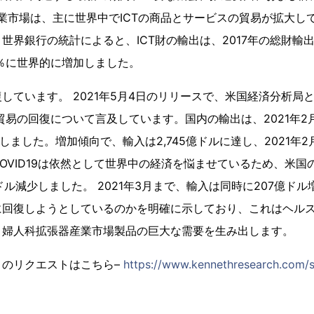
器産業市場は、主に世界中でICTの商品とサービスの貿易が拡大
界銀行の統計によると、ICT財の輸出は、2017年の総財輸出の11
53％に世界的に増加しました。
しています。 2021年5月4日のリリースで、米国経済分析局
際貿易の回復について言及しています。国内の輸出は、2021年2
達しました。増加傾向で、輸入は2,745億ドルに達し、2021年2
OVID19は依然として世界中の経済を悩ませているため、米国の
ドル減少しました。 2021年3月まで、輸入は同時に207億ド
回復しようとしているのかを明確に示しており、これはヘルスケア/
、婦人科拡張器産業市場製品の巨大な需要を生み出します。
トのリクエストはこちら–
https://www.kennethresearch.com/