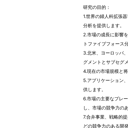
研究の目的：
1.世界の婦人科拡張
分析を提供します。
2.市場の成長に影響
トファイブフォース
3.北米、ヨーロッパ
グメントとサブセグ
4.現在の市場規模と
5.アプリケーション
供します。
6.市場の主要なプレ
し、市場の競争力の
7.合弁事業、戦略的
どの競争力のある開