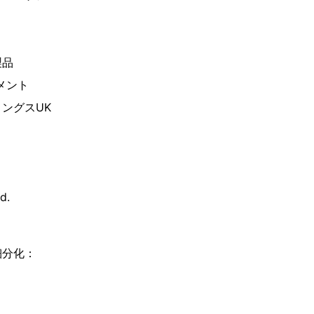
製品
ルメント
ングスUK
d.
細分化：