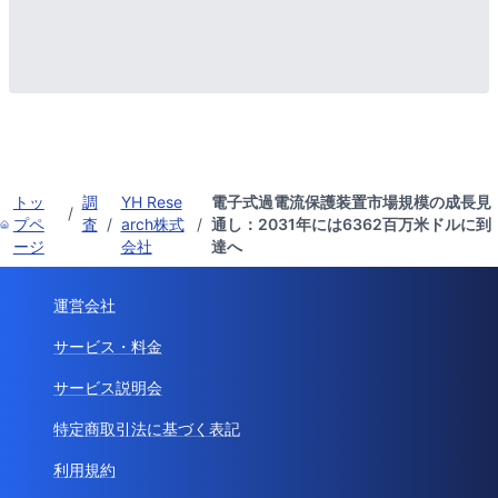
トッ
調
YH Rese
電子式過電流保護装置市場規模の成長見
/
プペ
査
/
arch株式
/
通し：2031年には6362百万米ドルに到
ージ
会社
達へ
運営会社
サービス・料金
サービス説明会
特定商取引法に基づく表記
利用規約