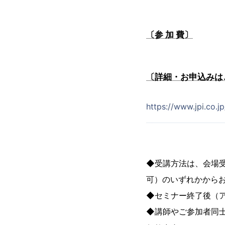
〔参 加 費〕
〔詳細・お申込みは
https://www.jpi.co.
◆受講方法は、会場
可）のいずれかから
◆セミナー終了後（
◆講師やご参加者同