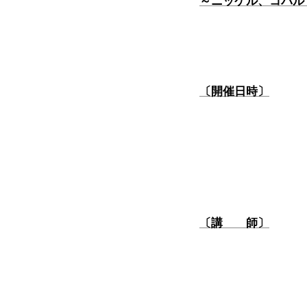
～ニッケル、コバル
〔開催日時〕
〔講 師〕