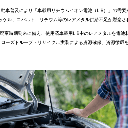
動車普及により「車載用リチウムイオン電池（LiB）」の需要
ニッケル、コバルト、リチウム等のレアメタル供給不足が懸念さ
量廃棄時期到来に備え、使用済車載用LiB中のレアメタルを電池
クローズドループ・リサイクル実装による資源確保、資源循環