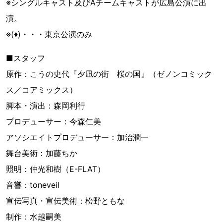
※シングルキャスト及びAチームキャストが広島公演に出
演。
※(♦︎)・・・東京公演のみ
■スタッフ
原作：こうの史代『夕凪の街 桜の国』（ゼノンコミック
ス／コアミックス）
脚本・演出：森岡利行
プロデューサー：今森仁美
アソシエイトプロデューサー：加治潤一
舞台美術：加藤ちか
照明：仲光和樹（E-FLAT）
音響：toneveil
宣伝写真・宣伝美術：松野ともな
制作：水越嗣美