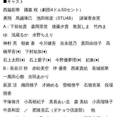
■キャスト
西脇彩華 國森 桜（劇団4ドル50セント）
勇翔 馬越琢己 池田裕楽（STU48） 諸塚香奈実
A：下前祐貴 森岡里世 後藤夕貴 敦賀しま 竹内ま
ゆ 浅蔵るか 水野ちえり
神村 亮 朝倉 蒼 今川健吾 吉永毬乃 貴田由佳子 高
橋琴音(♦︎) 下村祐加(♦︎)
石上太郎(♦︎) 石上愛子(♦︎) 今野優夢理(♦︎) 妃奏(♦︎)
B：長谷川 幹 赤松美空 伴 優香 西家貴絵 長城祝華
一萬田心都 吉田あかり
萩原 涼 織田桃子 才納める 曽根僚平 石嶺杏菜 役場
萌香
平塚偉月 小高裕紀子 美喜あい圭 森 美結 小高瑠珠子
中原和宏 ／ 肥後克広（ダチョウ倶楽部） 他