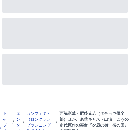
ト
エ
カンフェティ
西脇彩華・肥後克広（ダチョウ倶楽
ッ
ン
（ロングラン
部）ほか、豪華キャスト出演 こうの
/
/
/
プ
タ
プランニング
史代原作の舞台『夕凪の街 桜の国』