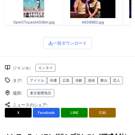
GpwGToyasAASWjm.jpg
A63I6962.jpg
一括ダウンロード
ジャンル
:
エンタメ
タグ
:
アイドル
俳優
広島
演劇
漫画
舞台
芸人
場所
:
東京都豊島区
ニュースのシェア
:
X
Facebook
LINE
印刷