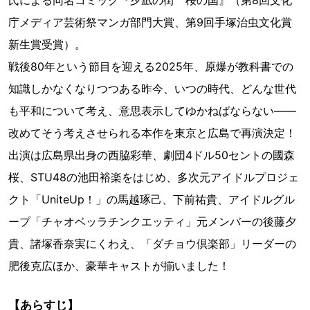
氏による同名コミック『夕凪の街 桜の国』（第8回文化
庁メディア芸術祭マンガ部門大賞、第9回手塚治虫文化賞
新生賞受賞）。
戦後80年という節目を迎える2025年、原爆が教科書での
知識しかなくなりつつある昨今、いつの時代、どんな世代
も平和について考え、意思表示してゆかねばならない――
改めてそう考えさせられる本作を東京と広島で再演決定！
出演は広島県出身の⻄脇彩華、劇団4ドル50セントの國森
桜、STU48の池田裕楽をはじめ、多次元アイドルプロジェ
クト「UniteUp！」の馬越琢己、下前祐貴、アイドルグル
ープ「チャオベッラチンクエッティ」元メンバーの後藤夕
貴、諸塚香奈実にくわえ、「ダチョウ倶楽部」リーダーの
肥後克広ほか、豪華キャストが揃いました！
【あらすじ】