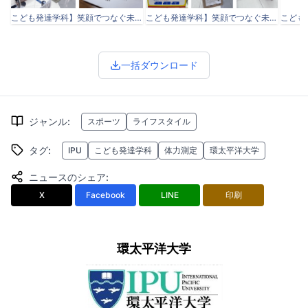
こども発達学科】笑顔でつなぐ未来-―-IPU×SDGsフェスタ-運動で広がる健康の輪-IPU-環太平洋大学-09-05-2025_09_39_AM.png
こども発達学科】笑顔でつなぐ未来-―-IPU×SDGsフェスタ-運動で広がる健康の輪-IPU-環太平洋大学-09-05-2025_09_49_AM.png
一括ダウンロード
ジャンル
:
スポーツ
ライフスタイル
タグ
:
IPU
こども発達学科
体力測定
環太平洋大学
ニュースのシェア
:
X
Facebook
LINE
印刷
環太平洋大学