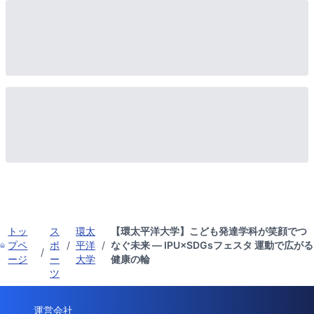
トッ
ス
環太
【環太平洋大学】こども発達学科が笑顔でつ
プペ
ポ
/
平洋
/
なぐ未来 ― IPU×SDGsフェスタ 運動で広がる
/
ージ
ー
大学
健康の輪
ツ
運営会社