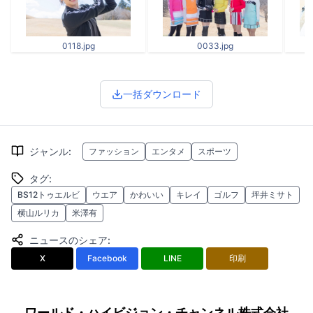
0118.jpg
0033.jpg
一括ダウンロード
ジャンル
:
ファッション
エンタメ
スポーツ
タグ
:
BS12トゥエルビ
ウエア
かわいい
キレイ
ゴルフ
坪井ミサト
横山ルリカ
米澤有
ニュースのシェア
:
X
Facebook
LINE
印刷
ワールド・ハイビジョン・チャンネル株式会社