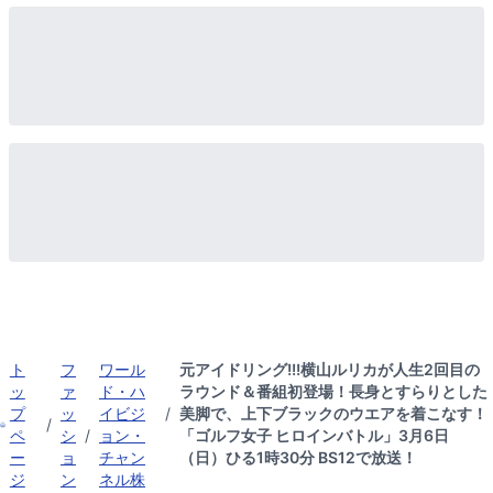
ト
フ
ワール
元アイドリング!!!横山ルリカが人生2回目の
ッ
ァ
ド・ハ
ラウンド＆番組初登場！長身とすらりとした
プ
ッ
イビジ
/
美脚で、上下ブラックのウエアを着こなす！
/
ペ
シ
/
ョン・
「ゴルフ女子 ヒロインバトル」3月6日
ー
ョ
チャン
（日）ひる1時30分 BS12で放送！
ジ
ン
ネル株