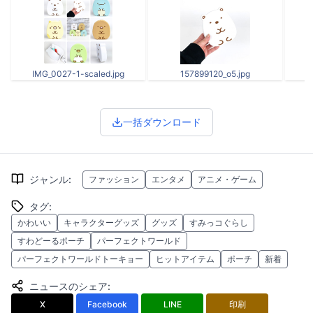
IMG_0027-1-scaled.jpg
157899120_o5.jpg
一括ダウンロード
ジャンル
:
ファッション
エンタメ
アニメ・ゲーム
タグ
:
かわいい
キャラクターグッズ
グッズ
すみっコぐらし
すわどーるポーチ
パーフェクトワールド
パーフェクトワールドトーキョー
ヒットアイテム
ポーチ
新着
ニュースのシェア
:
X
Facebook
LINE
印刷