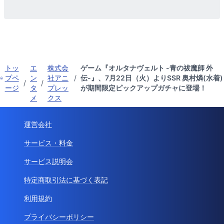
トッ
エ
株式会
ゲーム『オルタナヴェルト -青の祓魔師 外
プペ
ン
社アニ
/
伝-』、7月22日（火）よりSSR 奥村燐(水着)
/
/
ージ
タ
プレッ
が期間限定ピックアップガチャに登場！
メ
クス
運営会社
サービス・料金
サービス説明会
特定商取引法に基づく表記
利用規約
プライバシーポリシー