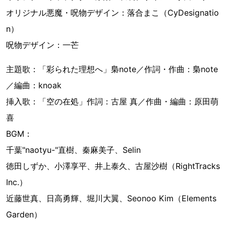
オリジナル悪魔・呪物デザイン：落合まこ（CyDesignatio
n）
呪物デザイン：一芒
主題歌：「彩られた理想へ」梟note／作詞・作曲：梟note
／編曲：knoak
挿入歌：「空の在処」作詞：古屋 真／作曲・編曲：原田萌
喜
BGM：
千葉"naotyu-"直樹、秦麻美子、Selin
徳田しずか、小澤享平、井上泰久、古屋沙樹（RightTracks
Inc.）
近藤世真、日高勇輝、堀川大翼、Seonoo Kim（Elements
Garden）