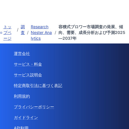
トッ
調
Research
容積式ブロワー市場調査の発展、傾
/
プペ
査
/
Nester Ana
/
向、需要、成長分析および予測2025
ージ
lytics
―2037年
運営会社
サービス・料金
サービス説明会
特定商取引法に基づく表記
利用規約
プライバシーポリシー
ガイドライン
API利用