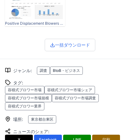
Positive Displacement Blowers Market.JPG
一括ダウンロード
ジャンル
:
調査
BtoB・ビジネス
タグ
:
容積式ブロワー市場
容積式ブロワー市場シェア
容積式ブロワー市場規模
容積式ブロワー市場調査
容積式ブロワー業界
場所
:
東京都台東区
ニュースのシェア
:
X
Facebook
LINE
印刷