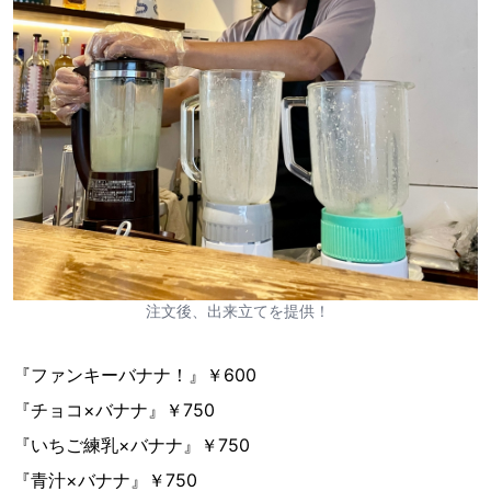
注文後、出来立てを提供！
『ファンキーバナナ！』￥600
『チョコ×バナナ』￥750
『いちご練乳×バナナ』￥750
『青汁×バナナ』￥750