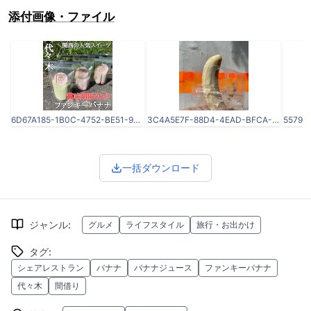
添付画像・ファイル
6D67A185-1B0C-4752-BE51-9AA6FB38E4DA.jpeg
3C4A5E7F-88D4-4EAD-BFCA-84CBF0A99B58.jpeg
一括ダウンロード
ジャンル
:
グルメ
ライフスタイル
旅行・お出かけ
タグ
:
シェアレストラン
バナナ
バナナジュース
ファンキーバナナ
代々木
間借り