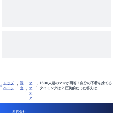
トップ
調
マ
1600人超のママが回答！自分の下着を捨てる
/
/
ページ
査
マ
タイミングは？ 圧倒的だった答えは……
/
ス
タ
運営会社