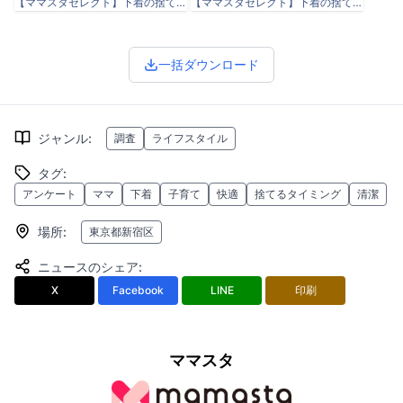
【ママスタセレクト】下着の捨て時_グラフ.png
【ママスタセレクト】下着の捨て時_コメント.png
一括ダウンロード
ジャンル
:
調査
ライフスタイル
タグ
:
アンケート
ママ
下着
子育て
快適
捨てるタイミング
清潔
場所
:
東京都新宿区
ニュースのシェア
:
X
Facebook
LINE
印刷
ママスタ