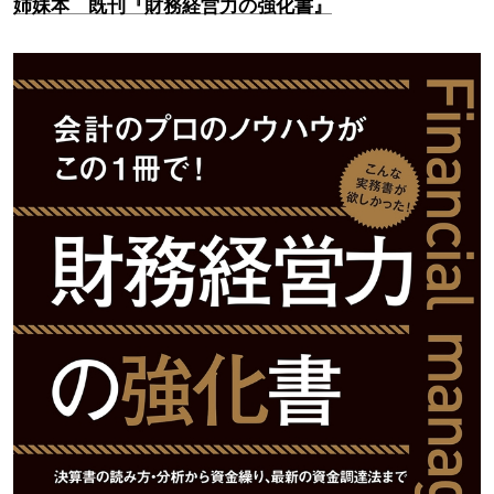
姉妹本 既刊『財務経営力の強化書』