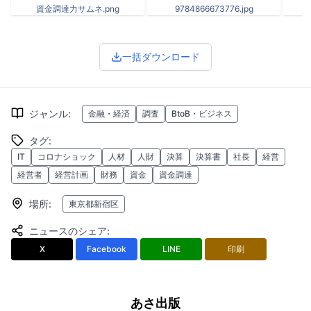
資金調達力サムネ.png
9784866673776.jpg
一括ダウンロード
ジャンル
:
金融・経済
調査
BtoB・ビジネス
タグ
:
IT
コロナショック
人材
人財
決算
決算書
社長
経営
経営者
経営計画
財務
資金
資金調達
場所
:
東京都新宿区
ニュースのシェア
:
X
Facebook
LINE
印刷
あさ出版