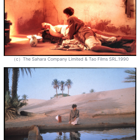
（c）The Sahara Company Limited & Tao Films SRL.1990