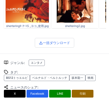
sherteringｷｰｱｰﾄS _ヨコ_使用.jpg
sheltering2.jpg
一括ダウンロード
ジャンル
:
エンタメ
タグ
:
BS12トゥエルビ
ベルナルド・ベルトルッチ
坂本龍一
映画
ニュースのシェア
:
X
Facebook
LINE
印刷