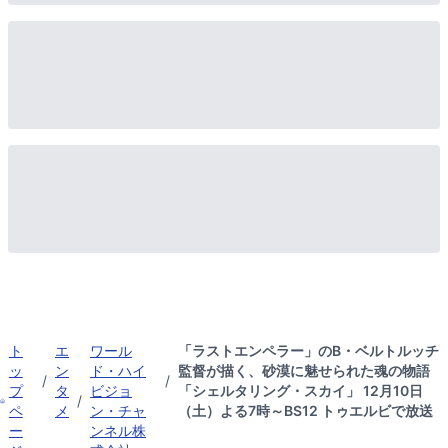
ト
エ
ワール
「ラストエンペラー」のB・ベルトルッチ
ッ
ン
ド・ハイ
監督が描く、砂漠に魅せられた魂の物語
/
/
プ
タ
ビジョ
「シェルタリング・スカイ」 12月10日
/
ペ
メ
ン・チャ
（土）よる7時～BS12 トゥエルビで放送
ー
ンネル株