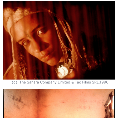
（c）The Sahara Company Limited & Tao Films SRL.1990