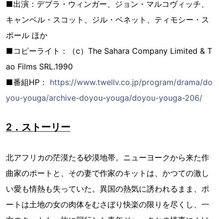
■出演：デブラ・ウィンガー、ジョン・マルコヴィッチ、
キャンベル・スコット、ジル・ベネット、ティモシー・ス
ポール ほか
■コピーライト：（c）The Sahara Company Limited & T
ao Films SRL.1990
■番組HP：
https://www.twellv.co.jp/program/drama/do
you-youga/archive-doyou-youga/doyou-youga-206/
2．ストーリー
北アフリカの茫漠たる砂漠地帯。ニューヨークから来た作
曲家のポートと、その妻で作家のキットは、かつての激し
い愛も情熱も失っていた。異国の熱気に誘われるまま、ポ
ートは土地の女の肉体をむさぼり快楽の限りを尽くし、一