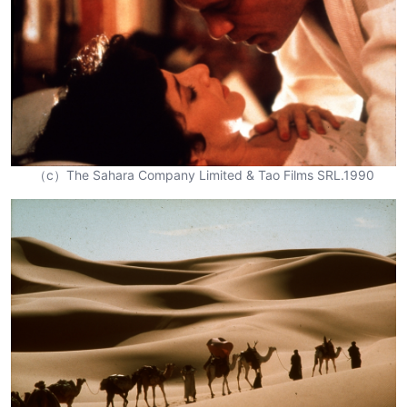
（c）The Sahara Company Limited & Tao Films SRL.1990