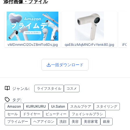
添付画像・ファイル
vMDnmmCl2OvZ8mf1o6Ds.jpg
qaE8czMqMNCrFvYenk80.jpg
iFC
一括ダウンロード
ジャンル
:
ライフスタイル
コスメ
タグ
:
Amazon
KURUKURU
Ur.Salon
スカルプケア
スタイリング
セール
ドライヤー
ビューティー
フェイシャルブラシ
プライムデー
ヘアアイロン
洗顔
美容
美容家電
銀座