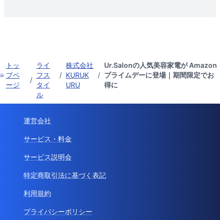
トッ
ライ
株式会社
Ur.Salonの人気美容家電が Amazon
プペ
フス
/
KURUK
/
プライムデーに登場｜期間限定でお
/
ージ
タイ
URU
得に
ル
運営会社
サービス・料金
サービス説明会
特定商取引法に基づく表記
利用規約
プライバシーポリシー