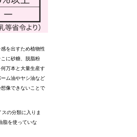
チ感を出すため植物性
そこに砂糖、脱脂粉
を何万本と大量生産す
バーム油やヤシ油など
か想像できないことで
イスの分類に入りま
油脂を使っていな