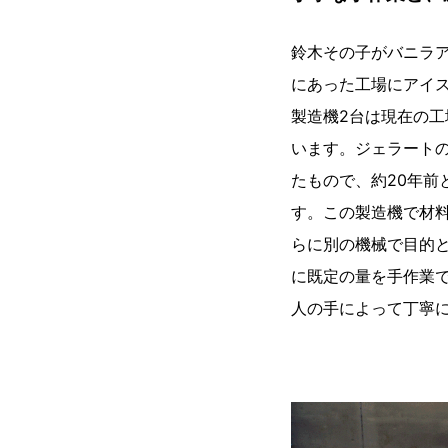
鈴木その子がバニラ
にあった工場にアイ
製造機2台は現在の
います。ジェラート
たもので、約20年前
す。この製造機で材
らに別の機械で目的
に既定の量を手作業
人の手によって丁寧