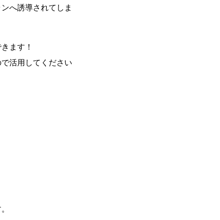
ランへ誘導されてしま
できます！
ので活用してください
す。