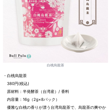
白桃烏龍茶
・白桃烏龍茶
380円(税込)
原材料：半発酵茶（台湾産）/ 香料
内容量：16g（2g×8パック）
優雅な白桃の香りが漂う台湾烏龍茶で、烏龍茶の爽やか