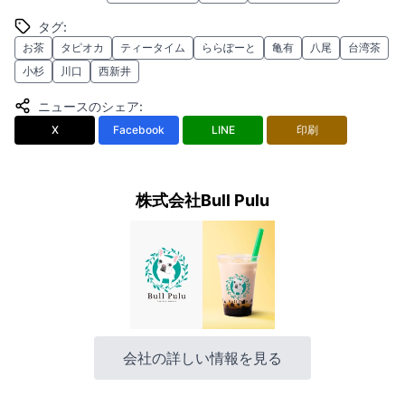
タグ
:
お茶
タピオカ
ティータイム
ららぽーと
亀有
八尾
台湾茶
小杉
川口
西新井
ニュースのシェア
:
X
Facebook
LINE
印刷
株式会社Bull Pulu
会社の詳しい情報を見る