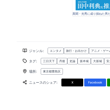
ジャンル
:
エンタメ
旅行・お出かけ
アニメ・ゲー
タグ
:
三日天下
丹後
史論
坂本城
大坂城
安
場所
:
東京都豊島区
ニュースのシェア
:
X
Facebook