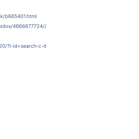
ok/b665401.html
bidos/4866677724//
20/?l-id=search-c-it