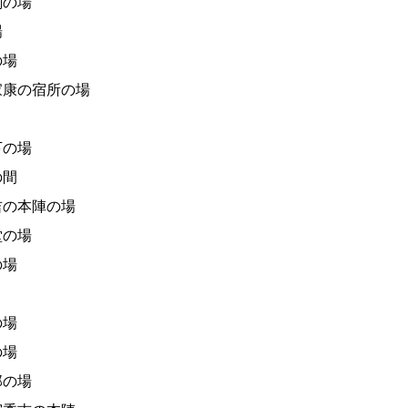
閣の場
場
の場
康の宿所の場
下の場
の間
吉の本陣の場
堂の場
の場
の場
の場
邸の場