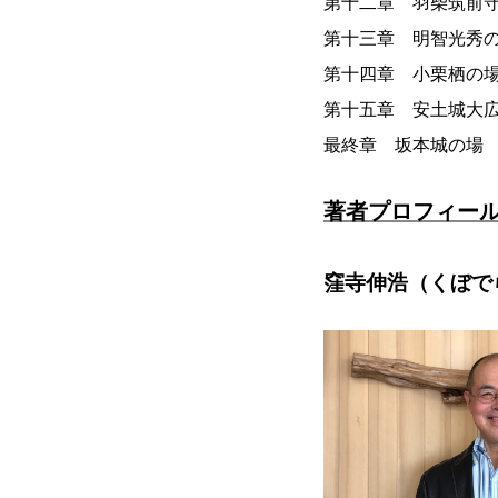
第十二章 羽柴筑前
第十三章 明智光秀
第十四章 小栗栖の
第十五章 安土城大
最終章 坂本城の場
著者プロフィー
窪寺伸浩（くぼで