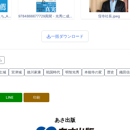
異聞・光秀に成り損ねた男たち_Amazon01.jpg
9784866677729異聞・光秀に成り損ねた男たち_350dpi.jpg
窪寺社長.jpeg
一括ダウンロード
ム
土城
宮津城
徳川家康
戦国時代
明智光秀
本能寺の変
歴史
織田信
LINE
印刷
あさ出版