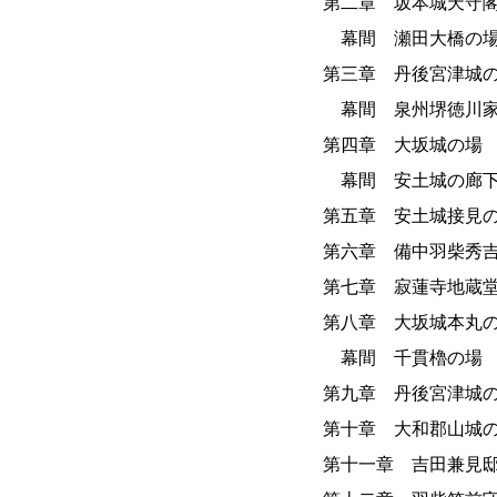
第二章 坂本城天守
幕間 瀬田大橋の
第三章 丹後宮津城
幕間 泉州堺徳川家
第四章 大坂城の場
幕間 安土城の廊
第五章 安土城接見
第六章 備中羽柴秀
第七章 寂蓮寺地蔵
第八章 大坂城本丸
幕間 千貫櫓の場
第九章 丹後宮津城
第十章 大和郡山城
第十一章 吉田兼見