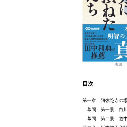
表紙
目次
第一章 阿弥陀寺の
幕間 第一景 白川
幕間 第二景 道