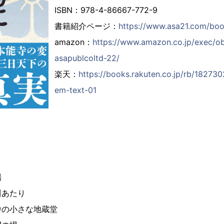
ISBN：978-4-86667-772-9
書籍紹介ページ：
https://www.asa21.com/bo
amazon：
https://www.amazon.co.jp/exec/o
asapublcoltd-22/
楽天：
https://books.rakuten.co.jp/rb/182730
em-text-01
場
あたり
中の小さな地蔵堂