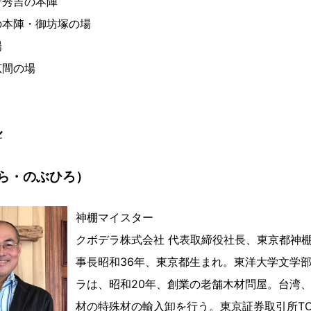
守秀吉の本陣
の本陣・御坊塚の場
場
広間の場
ル
ら・のぶひろ）
神棚マイスター
クボデラ株式会社 代表取締役社長、東京都神
事長昭和36年、東京都生まれ。東洋大学文学
ラは、昭和20年、創業の老舗木材問屋。台湾
材の特殊材の輸入卸を行う。東京証券取引所TOKYO