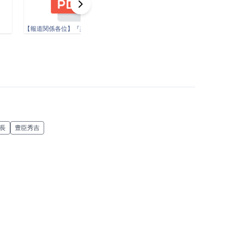
【報道関係各位】『異聞・光秀に成り損ねた男たち』リリース.pdf
長
豊臣秀吉