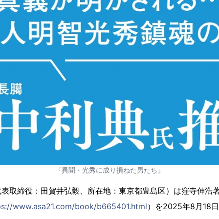
『異聞・光秀に成り損ねた男たち』
代表取締役：田賀井弘毅、所在地：東京都豊島区）は窪寺伸浩
ps://www.asa21.com/book/b665401.html
）を2025年8月1