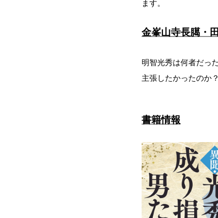
ます。
金峯山寺長臈・
明智光秀は何者だっ
主張したかったのか
書籍情報