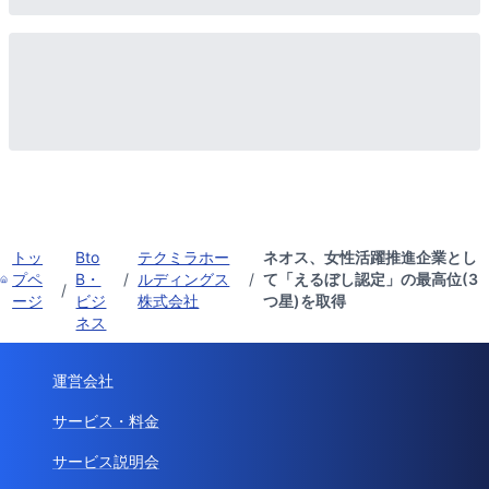
トッ
Bto
テクミラホー
ネオス、女性活躍推進企業とし
プペ
B・
/
ルディングス
/
て「えるぼし認定」の最高位(3
/
ージ
ビジ
株式会社
つ星)を取得
ネス
運営会社
サービス・料金
サービス説明会