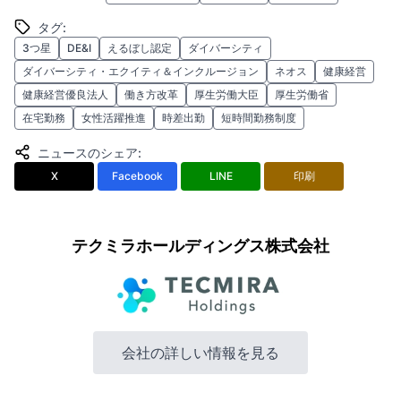
タグ
:
3つ星
DE&I
えるぼし認定
ダイバーシティ
ダイバーシティ・エクイティ＆インクルージョン
ネオス
健康経営
健康経営優良法人
働き方改革
厚生労働大臣
厚生労働省
在宅勤務
女性活躍推進
時差出勤
短時間勤務制度
ニュースのシェア
:
X
Facebook
LINE
印刷
テクミラホールディングス株式会社
会社の詳しい情報を見る