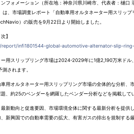
インフォメーション（所在地：神奈川県川崎市、代表者：樋口 
71）は、市場調査レポート「自動車用オルタネーター用スリップ
echNavio）の販売を9月22日より開始しました。
目次】
p/report/infi1801544-global-automotive-alternator-slip-ring
用スリップリング市場は2024-2029年に1億2,190万米ドル
と予測されます。
動車用オルタネーター用スリップリング市場の全体的な分析、
課題、約25のベンダーを網羅したベンダー分析などを掲載して
、最新動向と促進要因、市場環境全体に関する最新分析を提供
加、新興国での自動車需要の拡大、有害ガスの排出を規制する