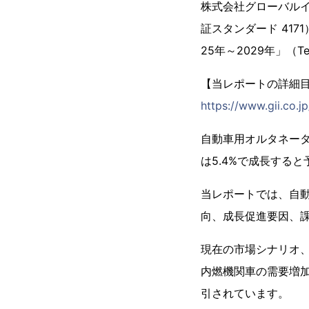
株式会社グローバル
証スタンダード 41
25年～2029年」（T
【当レポートの詳細
https://www.gii.co.j
自動車用オルタネーター
は5.4%で成長する
当レポートでは、自
向、成長促進要因、
現在の市場シナリオ
内燃機関車の需要増
引されています。