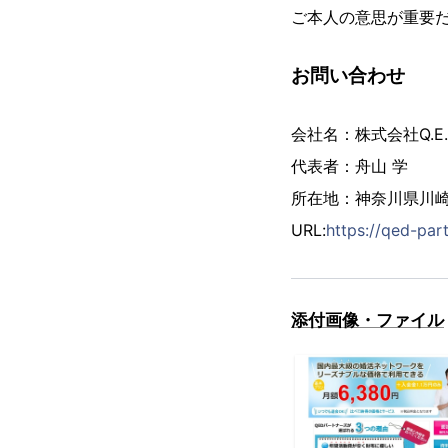
ご本人の意思が重要
お問い合わせ
会社名：株式会社Q.E.D
代表者：舟山 学
所在地：神奈川県川崎
URL:
https://qed-par
添付画像・ファイル