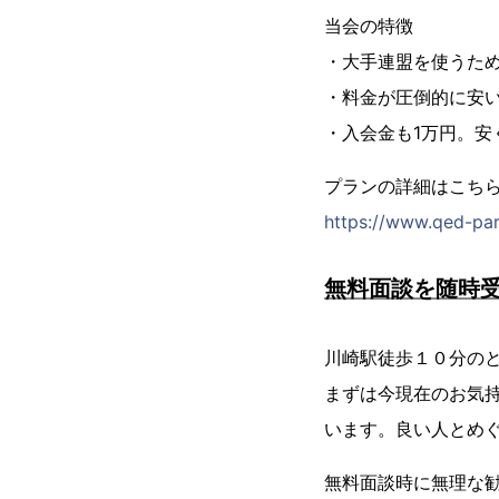
当会の特徴
・大手連盟を使うた
・料金が圧倒的に安
・入会金も1万円。安
プランの詳細はこち
https://www.qed-par
無料面談を随時
川崎駅徒歩１０分の
まずは今現在のお気
います。良い人とめ
無料面談時に無理な