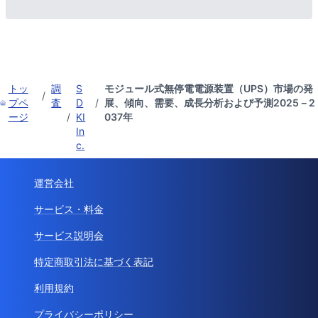
トッ
調
S
モジュール式無停電電源装置（UPS）市場の発
/
プペ
査
D
/
展、傾向、需要、成長分析および予測2025－2
ージ
/
KI
037年
In
c.
運営会社
サービス・料金
サービス説明会
特定商取引法に基づく表記
利用規約
プライバシーポリシー