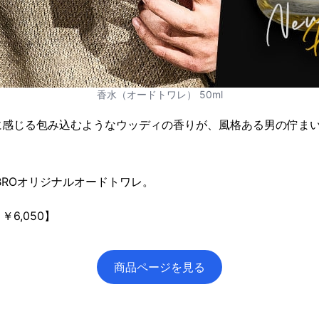
香水（オードトワレ） 50ml
に感じる包み込むようなウッディの香りが、風格ある男の佇ま
BROオリジナルオードトワレ。
6,050】
商品ページを見る