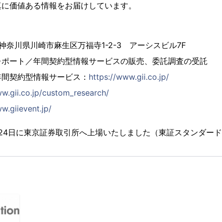
真に価値ある情報をお届けしています。
4 神奈川県川崎市麻生区万福寺1-2-3 アーシスビル7F
レポート／年間契約型情報サービスの販売、委託調査の受託
年間契約型情報サービス：
https://www.gii.co.jp/
ww.gii.co.jp/custom_research/
w.giievent.jp/
2月24日に東京証券取引所へ上場いたしました（東証スタンダード市