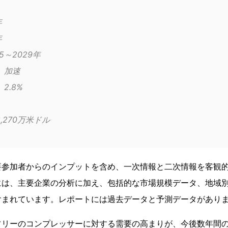
年
年
	2025～2029年
成長モメンタム	加速
前年比2025年	2.8%
22億8,270万米ドル
要参加者からのインプットを含め、一次情報と二次情報を客観
には、主要企業の分析に加え、包括的な市場規模データ、地域
含まれています。レポートには過去データと予測データがあり
フリーのコンプレッサーに対する需要の高まりが、今後数年間