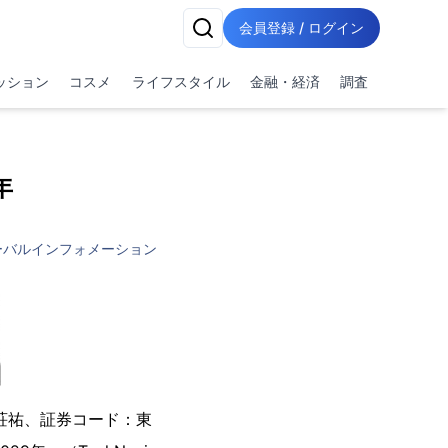
会員登録 / ログイン
ッション
コスメ
ライフスタイル
金融・経済
調査
年
ーバルインフォメーション
荘祐、証券コード：東