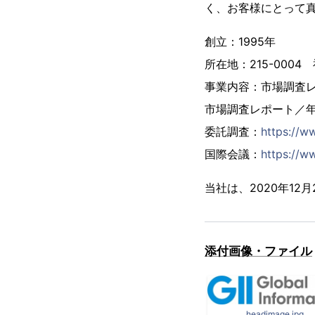
く、お客様にとって
創立：1995年
所在地：215-000
事業内容：市場調査
市場調査レポート／
委託調査：
https://w
国際会議：
https://ww
当社は、2020年1
添付画像・ファイル
headimage.jpg