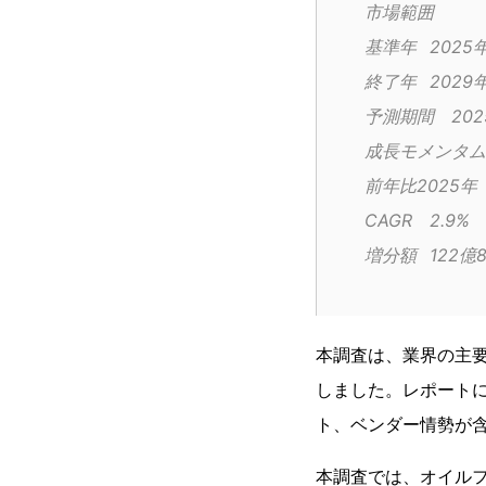
市場範囲
基準年	2025
終了年	2029
予測期間
CAGR	2.9%
増分額	1
本調査は、業界の主
しました。レポート
ト、ベンダー情勢が
本調査では、オイル