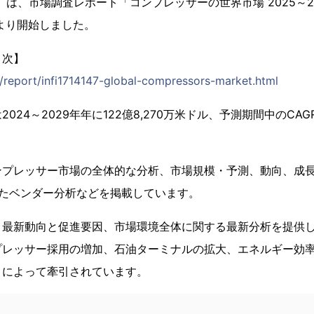
1）は、市場調査レポート「コンプレッサーの世界市場 2025～202
日より開始しました。
目次】
p/report/infi1714147-global-compressors-market.html
024～2029年年に122億8,270万米ドル、予測期間中のCAG
ンプレッサー市場の全体的な分析、市場規模・予測、動向、成長
したベンダー分析などを掲載しています。
、最新動向と促進要因、市場環境全体に関する最新分析を提供
プレッサー採用の増加、石油ターミナルの拡大、エネルギー効
りによって牽引されています。