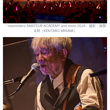
「moonriders AMATEUR ACADEMY and more 2024」撮影：南賢
太郎（KENTARO MINAMI）