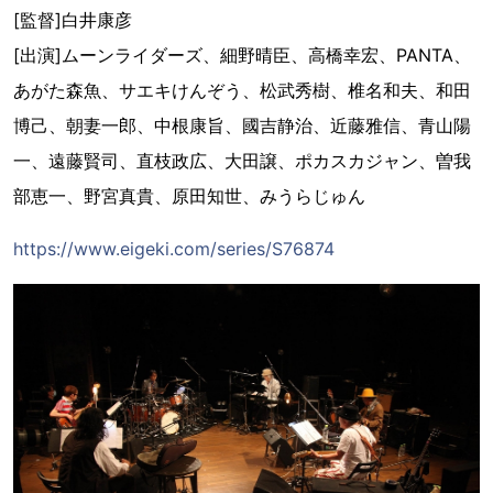
[監督]白井康彦
[出演]ムーンライダーズ、細野晴臣、高橋幸宏、PANTA、
あがた森魚、サエキけんぞう、松武秀樹、椎名和夫、和田
博己、朝妻一郎、中根康旨、國吉静治、近藤雅信、青山陽
一、遠藤賢司、直枝政広、大田譲、ポカスカジャン、曽我
部恵一、野宮真貴、原田知世、みうらじゅん
https://www.eigeki.com/series/S76874