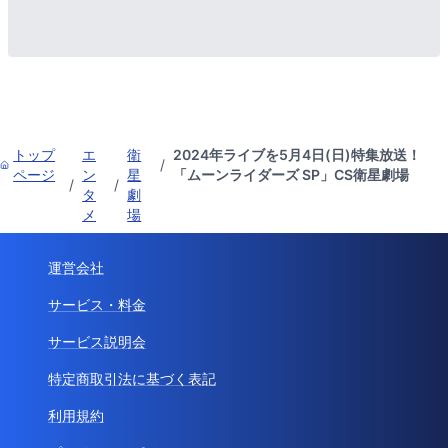
トップ
エ
衛
2024年ライブを5月4日(日)特集放送！
/
ページ
ン
星
「ムーンライダーズ SP」CS衛星劇場
/
/
タ
劇
メ
場
運営会社
サービス・料金
サービス説明会
特定商取引法に基づく表記
利用規約