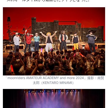
「moonriders AMATEUR ACADEMY and more 2024」撮影：南賢
太郎（KENTARO MINAMI）