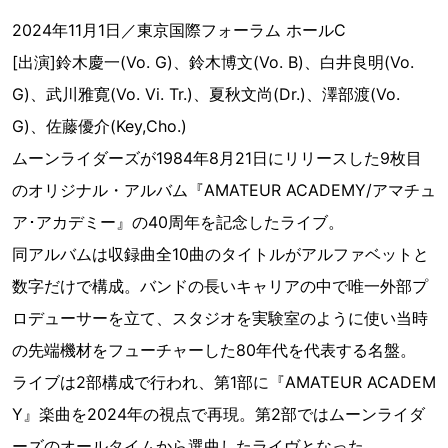
2024年11月1日／東京国際フォーラム ホールC
[出演]鈴木慶一(Vo. G)、鈴木博文(Vo. B)、白井良明(Vo.
G)、武川雅寛(Vo. Vi. Tr.)、夏秋文尚(Dr.)、澤部渡(Vo.
G)、佐藤優介(Key,Cho.)
ムーンライダーズが1984年8月21日にリリースした9枚目
のオリジナル・アルバム『AMATEUR ACADEMY/アマチュ
ア･アカデミー』の40周年を記念したライブ。
同アルバムは収録曲全10曲のタイトルがアルファベットと
数字だけで構成。バンドの長いキャリアの中で唯一外部プ
ロデューサーを立て、スタジオを実験室のように使い当時
の先端機材をフューチャーした80年代を代表する名盤。
ライブは2部構成で行われ、第1部に『AMATEUR ACADEM
Y』楽曲を2024年の視点で再現。第2部ではムーンライダ
ーズのオールタイムから選曲したライヴとなった。