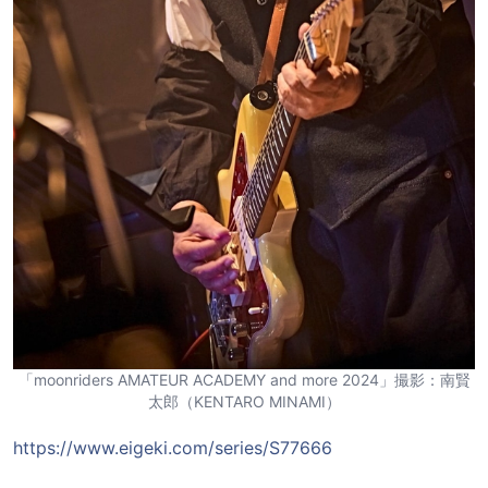
「moonriders AMATEUR ACADEMY and more 2024」撮影：南賢
太郎（KENTARO MINAMI）
https://www.eigeki.com/series/S77666