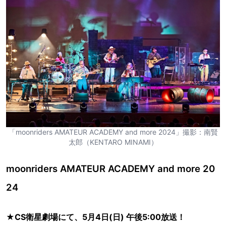
「moonriders AMATEUR ACADEMY and more 2024」撮影：南賢
太郎（KENTARO MINAMI）
moonriders AMATEUR ACADEMY and more 20
24
★CS衛星劇場にて、5月4日(日) 午後5:00放送！