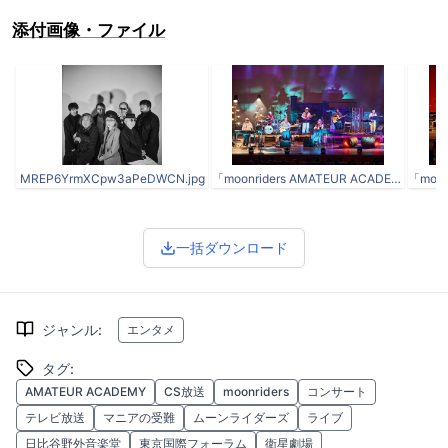
添付画像・ファイル
MREP6YrmXCpw3aPeDWCN.jpg
「moonriders AMATEUR ACADEMY and more 2024」撮影：南賢太郎（KENTARO MINAMI）
一括ダウンロード
ジャンル
:
エンタメ
タグ
:
AMATEUR ACADEMY
CS放送
moonriders
コンサート
テレビ放送
マニアの受難
ムーンライダーズ
ライブ
日比谷野外音楽堂
東京国際フォーラム
衛星劇場