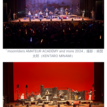
「moonriders AMATEUR ACADEMY and more 2024」撮影：南賢
太郎（KENTARO MINAMI）