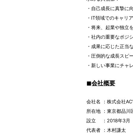
・自己成長に真摯に
・IT領域でのキャリ
・将来、起業や独立
・社内の重要なポジ
・成果に応じた正当
・圧倒的な成長スピ
・新しい事業にチャ
◼︎会社概要
会社名 ：株式会社AC
所在地 ：東京都品川区
設立 ：2018年3月
代表者 ：木村謙太