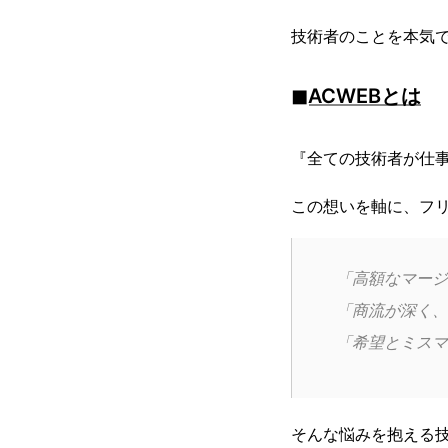
技術者のことを本気
◼︎ACWEBとは
『全ての技術者が仕事を楽しめ
この想いを軸に、フ
「高額なマージ
「商流が深く、
「希望とミスマ
そんな悩みを抱える技