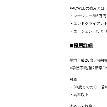
※ACWEBの強みとは
・マージン一律5万円
・エンドクライアン
・エージェントひと
◼︎採用詳細
平均年齢28歳／積極
※学歴不問/第2新卒O
対象：
・30歳までの方（若
・高卒以上
求める人物像：