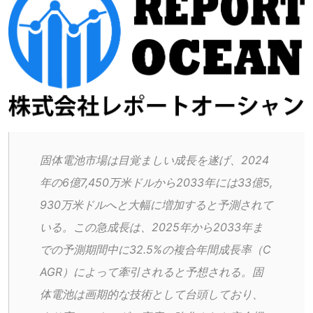
固体電池市場は目覚ましい成長を遂げ、2024
年の6億7,450万米ドルから2033年には33億5,
930万米ドルへと大幅に増加すると予測されて
いる。この急成長は、2025年から2033年ま
での予測期間中に32.5%の複合年間成長率（C
AGR）によって牽引されると予想される。固
体電池は画期的な技術として台頭しており、