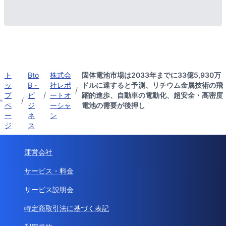
ト
Bto
株式会
固体電池市場は2033年までに33億5,930万
ッ
B・
社レポ
ドルに達すると予測、リチウム金属技術の飛
/
プ
ビ
/
ートオ
躍的進歩、自動車の電動化、超安全・高密度
/
ペ
ジ
ーシャ
電池の需要が後押し
ー
ネ
ン
ジ
ス
運営会社
サービス・料金
サービス説明会
特定商取引法に基づく表記