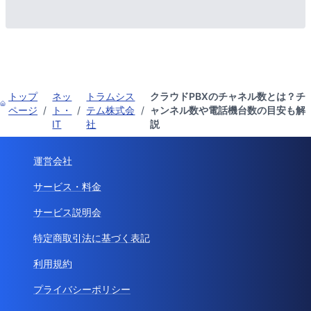
トップ
ネッ
トラムシス
クラウドPBXのチャネル数とは？チ
ページ
/
ト・
/
テム株式会
/
ャンネル数や電話機台数の目安も解
IT
社
説
運営会社
サービス・料金
サービス説明会
特定商取引法に基づく表記
利用規約
プライバシーポリシー