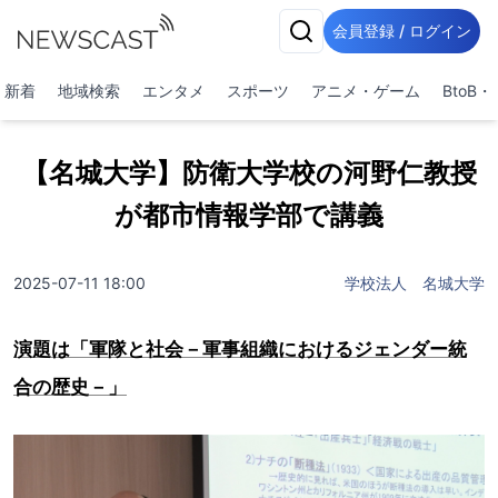
会員登録 / ログイン
新着
地域検索
エンタメ
スポーツ
アニメ・ゲーム
BtoB
【名城大学】防衛大学校の河野仁教授
が都市情報学部で講義
2025-07-11 18:00
学校法人 名城大学
演題は「軍隊と社会－軍事組織におけるジェンダー統
合の歴史－」