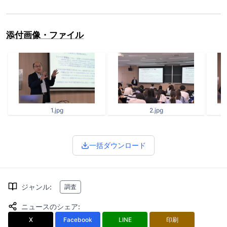
添付画像・ファイル
1.jpg
2.jpg
一括ダウンロード
ジャンル
:
調査
ニュースのシェア
:
X
Facebook
LINE
印刷