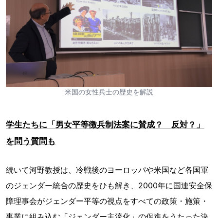
米国の女性兵士の歴史を解説
学生たちに「男女平等徴兵制法案に賛成？ 反対？」
を問う質問も
続いて河野教授は、冷戦後のヨーロッパや米国など各国軍
のジェンダー統合の歴史をひも解き、2000年に国連安全保
障理事会がジェンダー平等の視点をすべての政策・施策・
事業に組み込む「ジェンダー主流化」の促進をうたった決