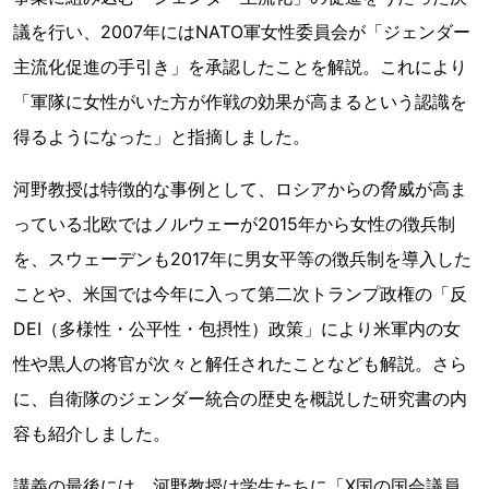
議を行い、2007年にはNATO軍女性委員会が「ジェンダー
主流化促進の手引き」を承認したことを解説。これにより
「軍隊に女性がいた方が作戦の効果が高まるという認識を
得るようになった」と指摘しました。
河野教授は特徴的な事例として、ロシアからの脅威が高ま
っている北欧ではノルウェーが2015年から女性の徴兵制
を、スウェーデンも2017年に男女平等の徴兵制を導入した
ことや、米国では今年に入って第二次トランプ政権の「反
DEI（多様性・公平性・包摂性）政策」により米軍内の女
性や黒人の将官が次々と解任されたことなども解説。さら
に、自衛隊のジェンダー統合の歴史を概説した研究書の内
容も紹介しました。
講義の最後には、河野教授は学生たちに「X国の国会議員