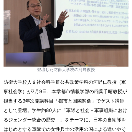
登壇した防衛大学校の河野教授
防衛大学校人文社会科学群公共政策学科の河野仁教授（軍
事社会学）が7月9日、本学都市情報学部の稲葉千晴教授が
担当する3年次開講科目「都市と国際関係」でゲスト講師
として登壇。学生約80人に「軍隊と社会－軍事組織におけ
るジェンダー統合の歴史－」をテーマに、日本の自衛隊を
はじめとする軍隊での女性兵士の活用の国による違いやそ