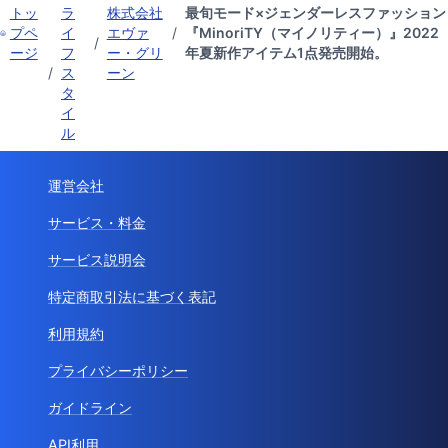
トッ
ラ
株式会社
最旬モード×ジェンダーレスファッション
プペ
イ
エヴァ
/
『MinoriTY（マイノリティー）』2022
/
ージ
フ
ー・グリ
年夏新作アイテム1点発売開始。
/
ス
ーン
タ
イ
ル
運営会社
サービス・料金
サービス説明会
特定商取引法に基づく表記
利用規約
プライバシーポリシー
ガイドライン
API利用