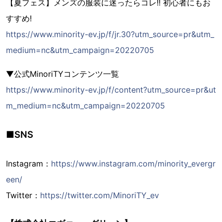
【夏フェス】メンズの服装に迷ったらコレ!! 初心者にもお
すすめ!
https://www.minority-ev.jp/f/jr.30?utm_source=pr&utm_
medium=nc&utm_campaign=20220705
▼公式MinoriTYコンテンツ一覧
https://www.minority-ev.jp/f/content?utm_source=pr&ut
m_medium=nc&utm_campaign=20220705
■SNS
Instagram：
https://www.instagram.com/minority_evergr
een/
Twitter：
https://twitter.com/MinoriTY_ev