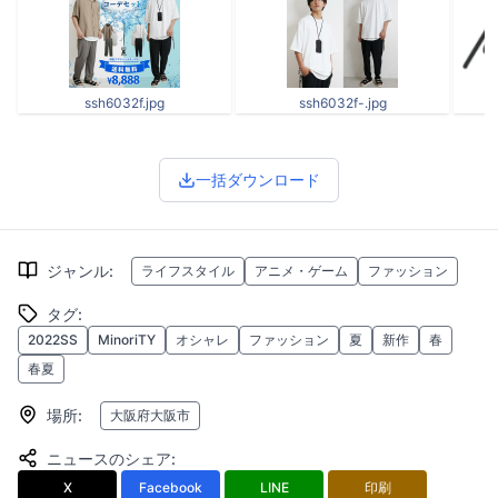
ssh6032f.jpg
ssh6032f-.jpg
一括ダウンロード
ジャンル
:
ライフスタイル
アニメ・ゲーム
ファッション
タグ
:
2022SS
MinoriTY
オシャレ
ファッション
夏
新作
春
春夏
場所
:
大阪府大阪市
ニュースのシェア
:
X
Facebook
LINE
印刷